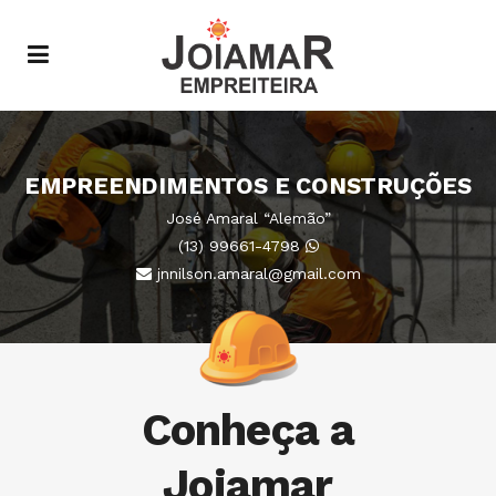
EMPREENDIMENTOS E CONSTRUÇÕES
José Amaral “Alemão”
(13) 99661-4798
jnnilson.amaral@gmail.com
Conheça a
Joiamar